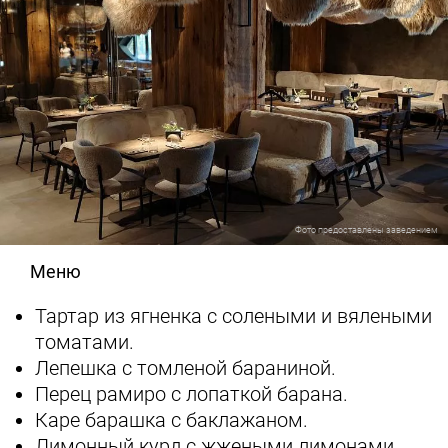
Фото предоставлены заведением
Меню
Тартар из ягненка с солеными и вялеными
томатами.
Лепешка с томленой бараниной.
Перец рамиро с лопаткой барана.
Каре барашка с баклажаном.
Лимонный курд с жжеными лимонами.