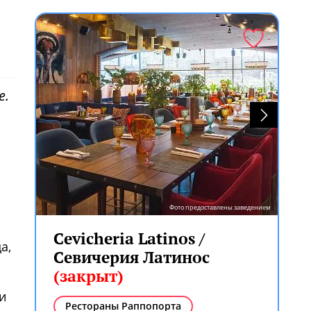
е.
Фото предоставлены заведением
Cevicheria Latinos /
а,
Севичерия Латинос
(закрыт)
и
Рестораны Раппопорта