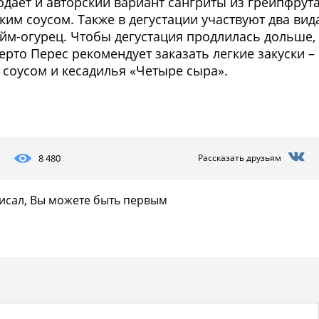
дает и авторский вариант сангриты из грейпфрута
ким соусом. Также в дегустации участвуют два вид
айм-огурец. Чтобы дегустация продлилась дольше,
то Перес рекомендует заказать легкие закуски –
м соусом и кесадилья «Четыре сыра».
Фото предоставлены заведени
8 480
Рассказать друзьям
писал, Вы можете быть первым