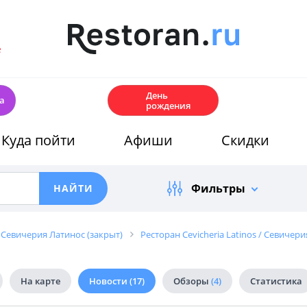
е
🎂
День
а
рождения
Куда пойти
Афиши
Скидки
Фильтры
/ Севичерия Латинос (закрыт)
Ресторан Cevicheria Latinos / Севичери
На карте
Новости
(17)
Обзоры
(4)
Статистика