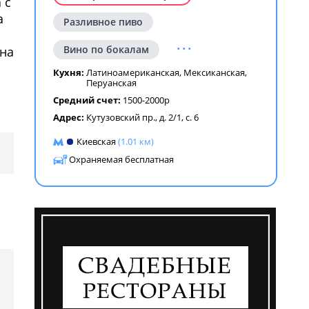
 с
а
Разливное пиво
...
Вино по бокалам
 на
Кухня:
Латиноамериканская
,
Мексиканская
,
ем
Перуанская
Средний счет:
1500-2000р
Адрес:
Кутузовский пр., д. 2/1, с. 6
Киевская
(1.01 км)
Охраняемая бесплатная