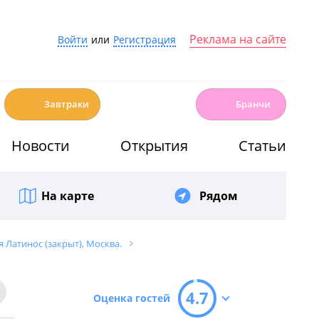
Реклама на сайте
Войти
или
Регистрация
☕️
🍳
Завтраки
Бранчи
Новости
Открытия
Статьи
На карте
Рядом
я Латинос (закрыт), Москва.
4.7
Оценка гостей