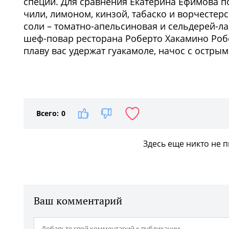
специй. Для сравнения Екатерина Ефимова по
чили, лимоном, кинзой, табаско и ворчестерс
соли – томатно-апельсиновая и сельдерей-л
шеф-повар ресторана Роберто Хакамино Робер
плаву вас удержат гуакамоле, начос с остры
Всего:
0
Здесь еще никто не 
Ваш комментарий