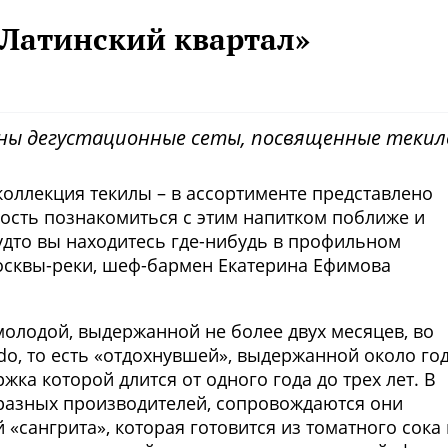
«Латинский квартал»
ны дегустационные сеты, посвященные текил
коллекция текилы – в ассортименте представлено
ность познакомиться с этим напитком поближе и
удто вы находитесь где-нибудь в профильном
осквы-реки, шеф-бармен Екатерина Ефимова
 молодой, выдержанной не более двух месяцев, во
o, то есть «отдохнувшей», выдержанной около год
ржка которой длится от одного года до трех лет. В
 разных производителей, сопровождаются они
«сангрита», которая готовится из томатного сока 