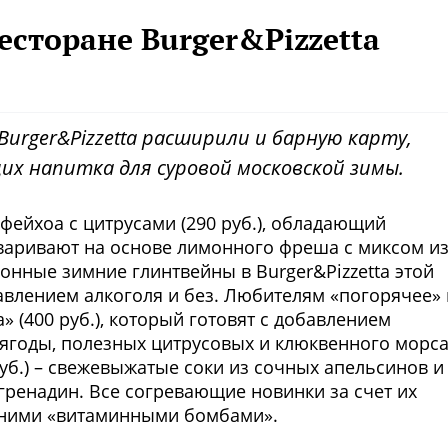
сторане Burger&Pizzetta
urger&Pizzetta расширили и барную карту,
х напитка для суровой московской зимы.
фейхоа с цитрусами (290 руб.), обладающий
варивают на основе лимонного фреша с миксом и
ионные зимние глинтвейны в Burger&Pizzetta этой
авлением алкоголя и без. Любителям «погорячее»
 (400 руб.), который готовят с добавлением
 ягоды, полезных цитрусовых и клюквенного морса
руб.) – свежевыжатые соки из сочных апельсинов и
гренадин. Все согревающие новинки за счет их
мними «витаминными бомбами».
Фото предоставлены заведени