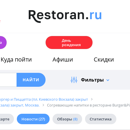
е
🎂
День
а
рождения
Куда пойти
Афиши
Скидки
Фильтры
Бургер и Пиццетта (пл. Киевского Вокзала) закрыт
кзала) закрыт, Москва.
Согревающие напитки в ресторане Burger&Pi
карте
Новости
(27)
Обзоры
(8)
Статистика