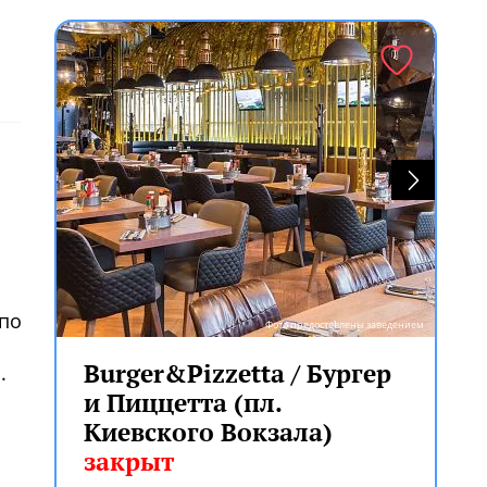
з
 по
Фото предоставлены заведением
Burger&Pizzetta / Бургер
.
и Пиццетта (пл.
Киевского Вокзала)
закрыт
ем