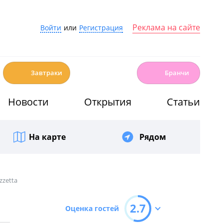
Реклама на сайте
Войти
или
Регистрация
☕️
🍳
Завтраки
Бранчи
Новости
Открытия
Статьи
На карте
Рядом
zzetta
2.7
Оценка гостей