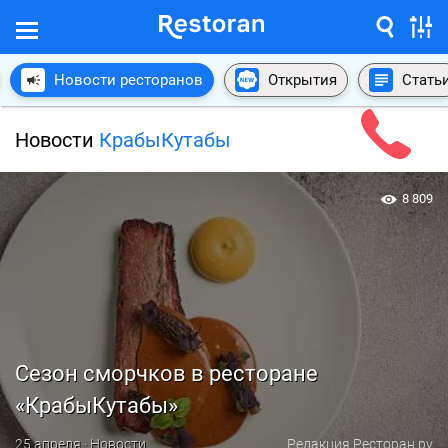
Новости ресторанов
Открытия
Стать
Новости
КрабыКутабы
8 809
Сезон сморчков в ресторане
«КрабыКутабы»
25 апреля · Новости
Редакция Ресторан.ру