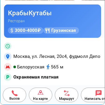
КрабыКутабы
Ресторан
3000-4000₽
Грузинская
Москва, ул. Лесная, 20с4, фудмолл Депо
Белорусская
565 м
Охраняемая платная
Вызов
На карте
Маршрут
Написать о