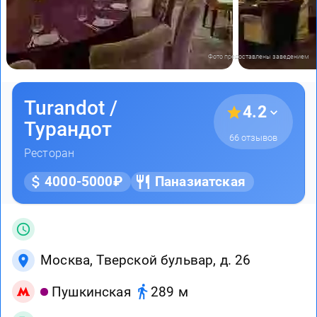
Фото предоставлены заведением
Turandot /
4.2
Турандот
66 отзывов
Ресторан
4000-5000₽
Паназиатская
Москва, Тверской бульвар, д. 26
Пушкинская
289 м