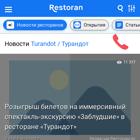
Новости ресторанов
Открытия
Стать
Новости
Turandot / Турандот
11 317
Розыгрыш билетов на иммерсивный
спектакль-экскурсию «3аблудшие» в
ресторане «Турандот»
9 июля · Новости
Редакция Ресторан.ру