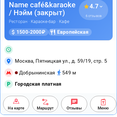
Name café&karaoke
4.7
/ Нэйм (закрыт)
6 отзывов
Ресторан ·
Караоке-бар
·
Кафе
1500-2000₽
Европейская
Москва, Пятницкая ул., д. 59/19, стр. 5
Добрынинская
549 м
Городская платная
На карте
Маршрут
Отзывы
Меню