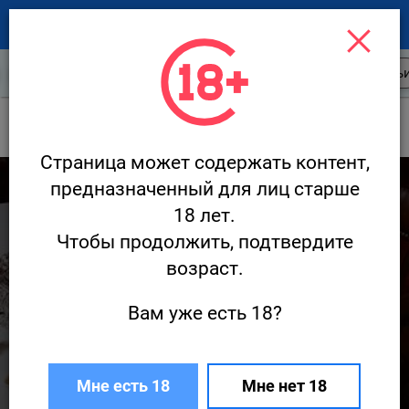
Новости ресторанов
Открытия
Стать
Новости
Шануар
Страница может содержать контент,
8 779
предназначенный для лиц старше
18 лет.
Чтобы продолжить, подтвердите
возраст.
Вам уже есть 18?
Превью сета Эдуарда Архипова в гранд-
кафе «Шануар»
Мне есть 18
Мне нет 18
19 сентября · Новости
Редакция Ресторан.ру