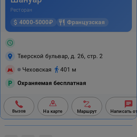
Ресторан
4000-5000₽
Французская
Тверской бульвар, д. 26, стр. 2
Чеховская
401 м
Охраняемая бесплатная
Вызов
На карте
Маршрут
Написать о