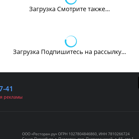
Загрузка Смотрите также...
Загрузка Подпишитесь на рассылку...
7-41
я рекламы
ООО «Ресторан.ру» ОГРН 1027804846860, ИНН 7810266724
Санкт-Петербург, г. Павловск, пер. Партизанский, д. 61, стр.1