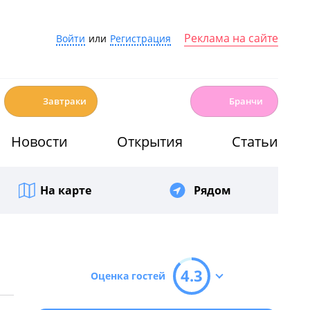
Реклама на сайте
Войти
или
Регистрация
☕️
🍳
Завтраки
Бранчи
Новости
Открытия
Статьи
На карте
Рядом
4.3
Оценка гостей