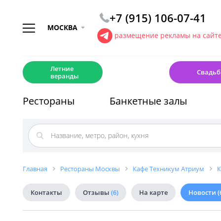
+7 (915) 106-07-41
МОСКВА
размещение рекламы на сайт
☀️
💍
Летние
Свадьб
веранды
Рестораны
Банкетные залы
Главная
Рестораны Москвы
Кафе Техникум Атриум
К
Контакты
Отзывы
(6)
На карте
Новости
(