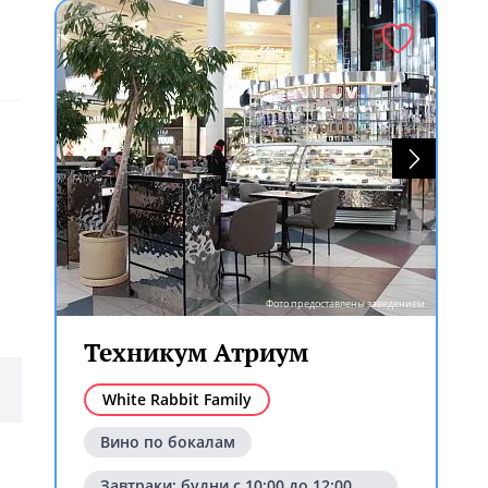
ем
Фото предоставлены заведением
Техникум Атриум
White Rabbit Family
Вино по бокалам
Завтраки: будни с 10:00 до 12:00,