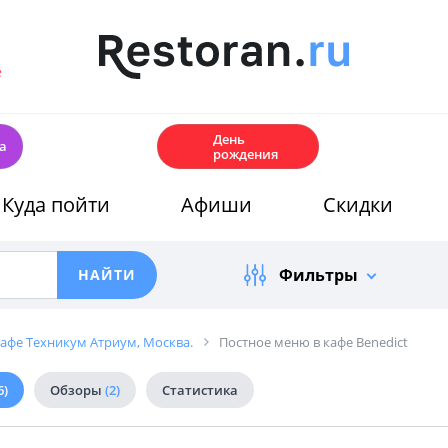
е
🎂
День
а
рождения
Куда пойти
Афиши
Скидки
Фильтры
афе Техникум Атриум, Москва.
Постное меню в кафе Benedict
6)
Обзоры
(2)
Статистика