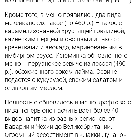
из яблочного сидра и сладкого чили (590 р.).
Кроме того, в меню появились два вида
мексиканских такос (по 460 р.) – такос с
карамелизованной хрустящей говядиной,
кайнеским перцем и овощами и такос с
креветками и авокадо, маринованным в
имбирном соусе. Изюминка обновленного
меню – перуанское севиче из лосося (490
р.), обожженного соком лайма. Севиче
подается с кукурузой, свежим салатом и
оливковым маслом.
Полностью обновилось и меню крафтового
пива: теперь оно насчитывает более 40
видов напитка из разных регионов, от
Баварии и Чехии до Великобритании.
Огромный ассортимент в «Лакки Лучано»