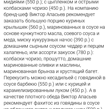
мидиями (550 р.); с цыпленком и острыми
колбасками чоризо (450 р.). На компанию
бренд-шеф Виктор Апасьев рекомендует
заказать большую порцию куриных
крылышек (560 р.), маринованных в соусе на
основе кунжутного масла, соевого соуса и
меда, миску кукурузных начос (390 р.) с
домашним сырным соусом чеддер и перцем
халапеньо, или ассорти закусок (780 р.):
колбаски чоризо, прошутто, домашние
маринованные оливки и маслины,
маринованная брынза и хрустящий багет.
Перекусить можно кесадильей с говядиной в
соусе барбекю (550 р.) или с курицей и
карамелизированным луком (450 р.). А в
качестве плотного обеда Виктор Апасьев
рекомендует фахитос из говядины в соусе