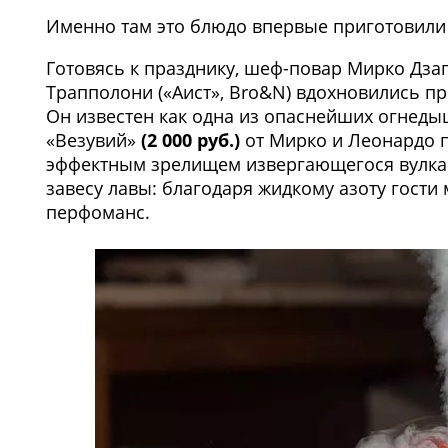
Именно там это блюдо впервые приготовили
Готовясь к празднику, шеф-повар Мирко Дзаг
Трапполони («Аист», Bro&N) вдохновились 
Он известен как одна из опаснейших огнедыш
«Везувий»
(2 000 руб.)
от Мирко и Леонардо п
эффектным зрелищем извергающегося вулка
завесу лавы: благодаря жидкому азоту гост
перфоманс.