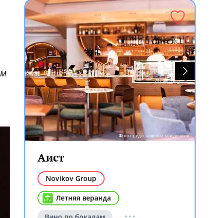
ям
Фото предоставлены заведением
Аист
Novikov Group
Летняя веранда
...
Вино по бокалам