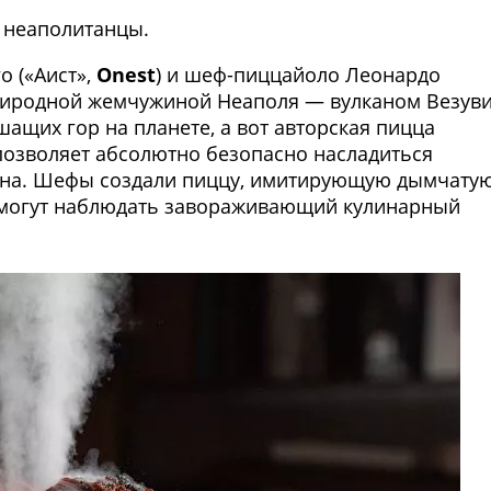
 неаполитанцы.
о («Аист»,
Onest
) и шеф-пиццайоло Леонардо
природной жемчужиной Неаполя — вулканом Везуви
ащих гор на планете, а вот авторская пицца
озволяет абсолютно безопасно насладиться
на. Шефы создали пиццу, имитирующую дымчату
и могут наблюдать завораживающий кулинарный