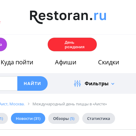
е
🎂
День
а
рождения
Куда пойти
Афиши
Скидки
Фильтры
Аист, Москва.
Международный день пиццы в «Аисте»
1)
Новости
(31)
Обзоры
(5)
Статистика