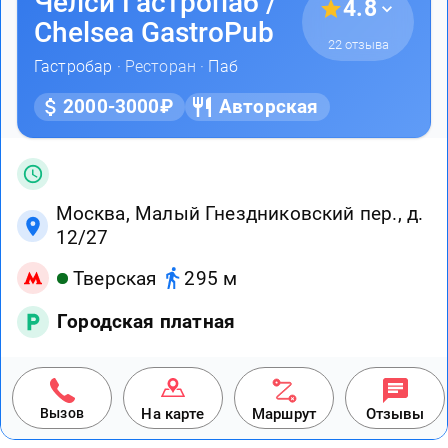
Челси Гастропаб /
4.8
Chelsea GastroPub
22 отзыва
Гастробар
· Ресторан ·
Паб
2000-3000₽
Авторская
Москва, Малый Гнездниковский пер., д.
12/27
Тверская
295 м
Городская платная
Вызов
На карте
Маршрут
Отзывы