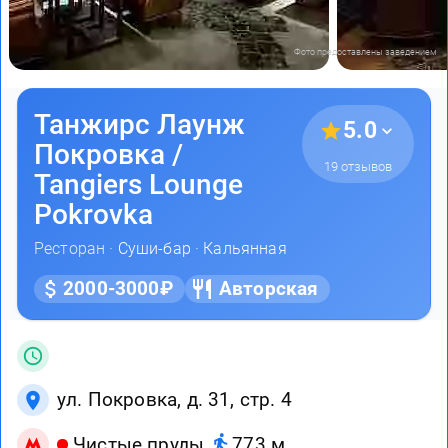
Фото предоставлены заведением
Танжирс Лаунж
5.0
Покровка /
19 отзывов
Tangiers Lounge
Pokrovka
Ресторан ·
Суши-бар
·
Кальянная
2000-3000₽
Авторская
ул. Покровка, д. 31, стр. 4
Чистые пруды
773 м