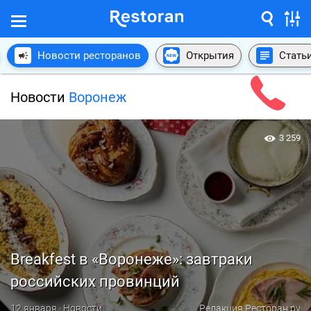
Новости ресторанов
Открытия
Стать
Новости
Воронеж
3 259
Breakfest в «Воронеже»: завтраки
российских провинций
12 января · Новости
Редакция Ресторан.ру