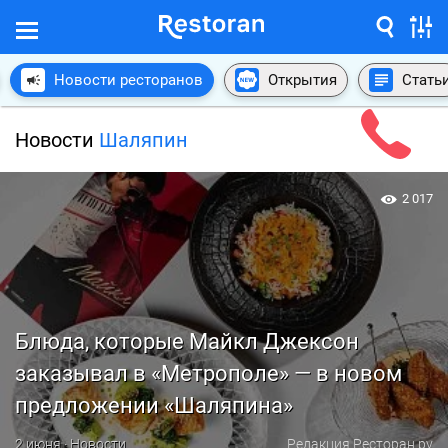
Новости ресторанов
Открытия
Стать
Новости
Шаляпин
2 017
Блюда, которые Майкл Джексон
заказывал в «Метрополе» — в новом
предложении «Шаляпина»
2 июня · Новости
Редакция Ресторан.ру