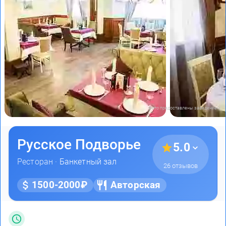
Фото предоставлены заведением
Русское Подворье
5.0
Ресторан ·
Банкетный зал
26 отзывов
1500-2000₽
Авторская