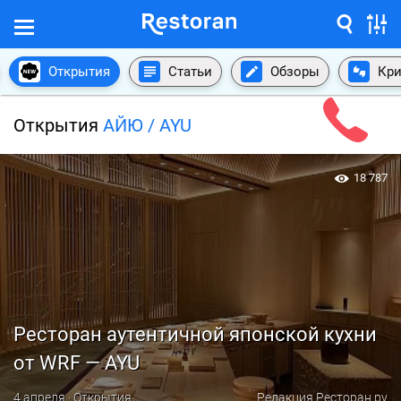
Открытия
Статьи
Обзоры
Кри
Открытия
АЙЮ / AYU
18 787
Ресторан аутентичной японской кухни
от WRF — AYU
4 апреля · Открытия
Редакция Ресторан.ру