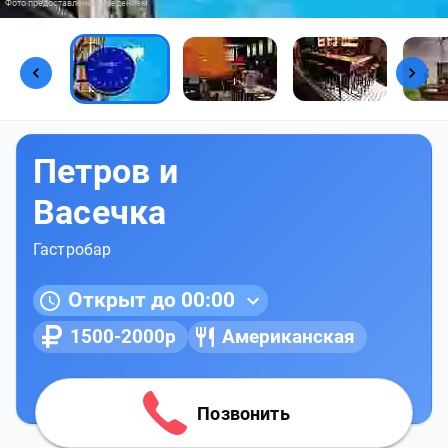
Фото предоставлены заведением
Петров и
Васечка
Гастробар
Открыт до 00:00
1500-2000р
Американская
Позвонить