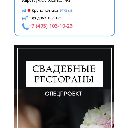
Адрес:
ул. Остоженка, 14/2
Кропоткинская
(473 м)
Городская платная
+7 (495) 103-10-23