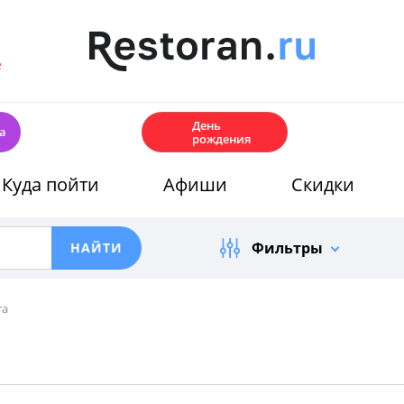
е
🎂
День
а
рождения
Куда пойти
Афиши
Скидки
Фильтры
та