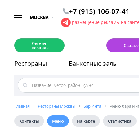
+7 (915) 106-07-41
МОСКВА
размещение рекламы на сайт
☀️
💍
Летние
Свадьб
веранды
Рестораны
Банкетные залы
Главная
Рестораны Москвы
Бар Инта
Меню бара Ин
Контакты
Меню
На карте
Статистика