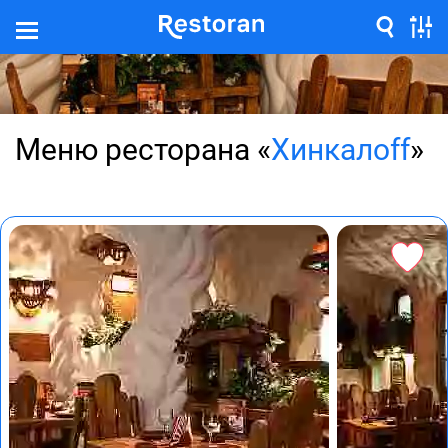
Меню ресторана «
Хинкалоff
»