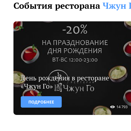
События ресторана
Чжун 
День рождения в ресторане
«Чжун Го»
ПОДРОБНЕЕ
14 793