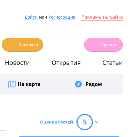
Реклама на сайте
Войти
или
Регистрация
☕️
🍳
Завтраки
Бранчи
Новости
Открытия
Статьи
На карте
Рядом
5
Оценка гостей