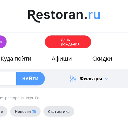
е
🎂
День
а
рождения
Куда пойти
Афиши
Скидки
Фильтры
ия ресторана Чжун Го
те
Новости
(5)
Статистика