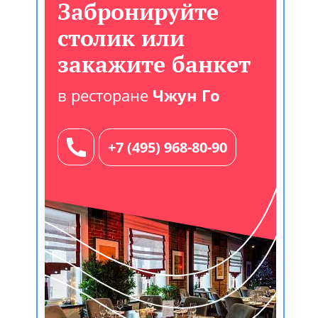
Забронируйте
столик или
закажите банкет
в ресторане
Чжун Го
+7 (495) 968-80-90