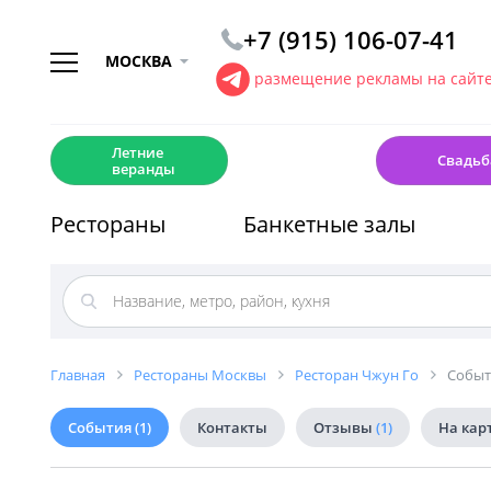
+7 (915) 106-07-41
МОСКВА
размещение рекламы на сайт
☀️
💍
Летние
Свадьб
веранды
Рестораны
Банкетные залы
Главная
Рестораны Москвы
Ресторан Чжун Го
Событ
События
(1)
Контакты
Отзывы
(1)
На кар