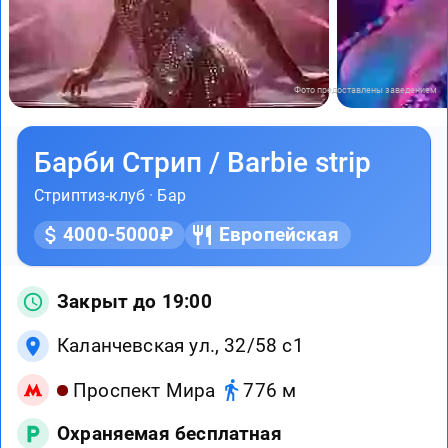
Фото предоставлены заведением
Барби Стрип / Barbie strip
Стриптиз-клуб
·
Бар
4000-5000₽
Европейская
Закрыт до 19:00
Каланчевская ул., 32/58 с1
Проспект Мира
776 м
Охраняемая бесплатная