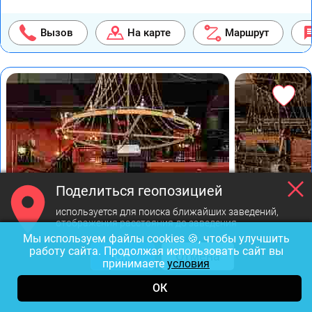
Вызов
На карте
Маршрут
Поделиться геопозицией
используется для поиска ближайших заведений,
отображения расстояния до заведения
Мы используем файлы cookies 🍪, чтобы улучшить
работу сайта. Продолжая использовать сайт вы
ОК
Отмена
принимаете
условия
Фото предоставлены заведением
ОК