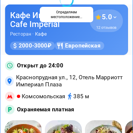
Определяем
Кафе Империал /
5.0
местоположение...
Cafe Imperial
12 отзывов
Ресторан ·
Кафе
2000-3000₽
Европейская
Открыт до 24:00
Краснопрудная ул., 12, Отель Марриотт
Империал Плаза
Комсомольская
385 м
Охраняемая платная