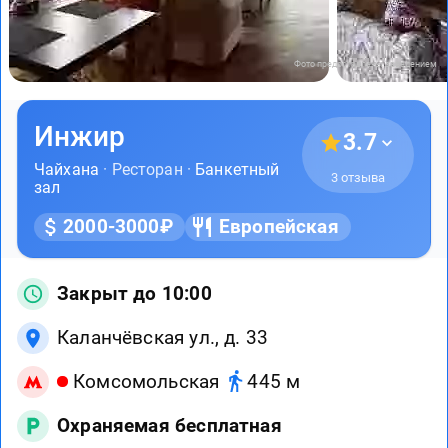
Фото предоставлены заведением
Инжир
3.7
Чайхана
· Ресторан ·
Банкетный
3 отзыва
зал
2000-3000₽
Европейская
Закрыт до 10:00
Каланчёвская ул., д. 33
Комсомольская
445 м
Охраняемая бесплатная