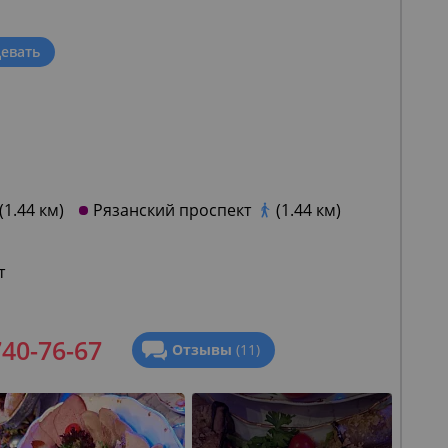
евать
(1.44 км)
Рязанский проспект
(1.44 км)
т
740-76-67
Отзывы
(11)