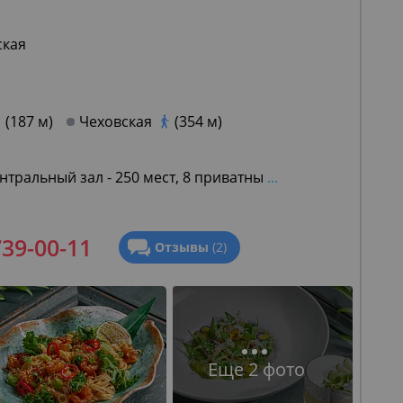
ская
(187 м)
Чеховская
(354 м)
тральный зал - 250 мест, 8 приватны
...
739-00-11
Отзывы
(2)
Еще 2 фото