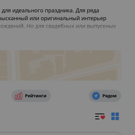
 для идеального праздника. Для ряда
 Изысканный или оригинальный интерьер
рождений. Но для свадебных или выпускных
 для сессии на пленере. Оригинальная
зможность сделать праздник
ного ресторана есть собственный двор.
ловском шоссе
станет очевидным
семейного мероприятия.
дней рождения
,
Где провести свадьбу в
Рейтинги
Рядом