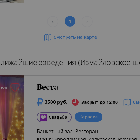
1
Смотреть на карте
Ближайшие заведения (Измайловское ш
Веста
ное
3500 руб.
Закрыт до 12:00
См
Караоке
Свадьба
Банкетный зал, Ресторан
Кухня:
Европейская, Кавказская, Русская