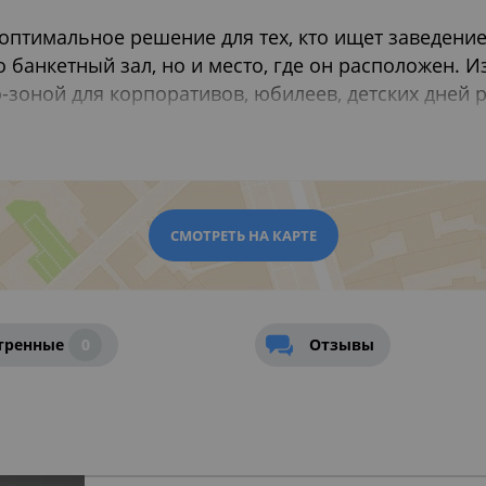
 оптимальное решение для тех, кто ищет заведение
 банкетный зал, но и место, где он расположен.
-зоной для корпоративов, юбилеев, детских дней 
и в пору золотой осени хочется добавить локаций
ры и парки, уютные дворики - дополнительная во
етние месяцы особенно актуально, когда у выбран
 и эти факторы, и тогда
банкетный зал на Измай
обытия – от самого масштабного до небольшого 
СМОТРЕТЬ НА КАРТЕ
ресторанах Москвы
,
Рестораны для празднования 
стораны на 8 марта 2026 в Москве
тренные
0
Отзывы