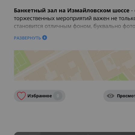
Банкетный зал на Измайловском шоссе
-
торжественных мероприятий важен не только
становится отличным фоном, буквально фото
фотоальбомов, в весенний, летний период ил
РАЗВЕРНУТЬ
архитектура фасадов и арок, ухоженные скве
запоминающимся, а фото - уникальными. В л
Определяя место для торжества, стоит учесть
идеальным выбором для любого знакового с
Также вас могут заинтересовать:
Завтраки в 
Москве
,
14 февраля в ресторанах Москвы
,
Ре
Избранное
0
Просмо