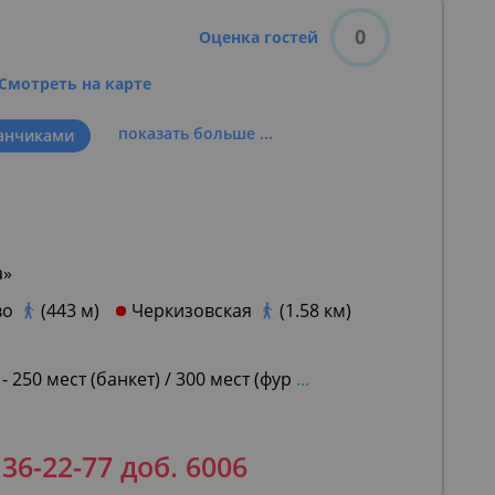
0
Оценка гостей
Смотреть на карте
показать больше ...
анчиками
а»
во
(443 м)
Черкизовская
(1.58 км)
 250 мест (банкет) / 300 мест (фур
...
136-22-77 доб. 6006