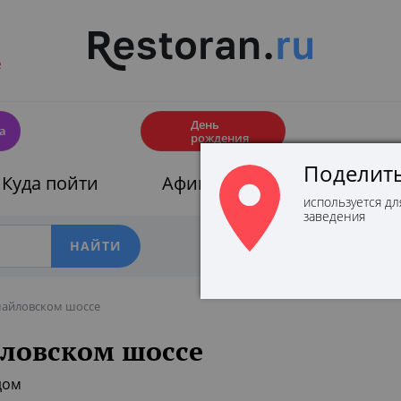
е
🎂
День
а
рождения
Поделить
Куда пойти
Афиши
Скидки
используется дл
заведения
Фильтры
майловском шоссе
ловском шоссе
дом