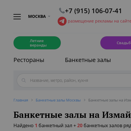
+7 (915) 106-07-41
МОСКВА
размещение рекламы на сайт
☀️
💍
Летние
Свадьб
веранды
Рестораны
Банкетные залы
Главная
Банкетные залы Москвы
Банкетные залы на Из
Банкетные залы на Измай
Найдено
1
банкетный зал
+
20
банкетных залов ря