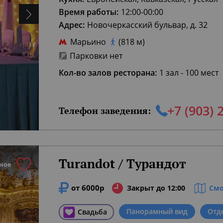
Время работы:
12:00-00:00
Адрес:
Новочеркасский бульвар, д. 32
Марьино
(818 м)
Парковки нет
Кол-во залов ресторана:
1 зал - 100 мест
+7 (903) 
Телефон заведения:
Turandot / Турандот
ное
от 6000р
Закрыт до 12:00
Смо
Панорамный вид
Отд
Свадьба