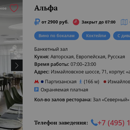
Альфа
ное
от 2900 руб.
Закрыт до 07:00
Вино по бокалам
Коктейли
С див
Банкетный зал
Кухня:
Авторская, Европейская, Русская
Время работы:
07:00–23:00
Адрес:
Измайловское шоссе, 71, корпус «
Партизанская
(166 м)
Измайло
Охраняемая платная
Кол-во залов ресторана:
Зал «Северный» -
+7 (495) 
Телефон заведения: