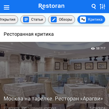
Открытия
Статьи
Обзоры
Критика
Ресторанная критика
58 717
Москва на тарелке. Ресторан «Арагви»
27 апреля · Ресторанная критика
tumarkina