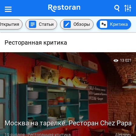
Открытия
Статьи
Обзоры
Критика
Ресторанная критика
13 021
Москва на тарелке. Ресторан Chez Papa
19 января · Ресторанная критика
Alekseev