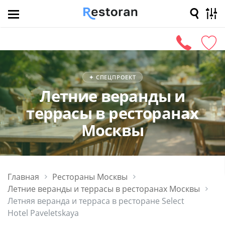
Ближайшие
Афиша
Скидки
В
✦ СПЕЦПРОЕКТ
Летние веранды и
террасы в ресторанах
Москвы
Главная
Рестораны Москвы
Летние веранды и террасы в ресторанах Москвы
Летняя веранда и терраса в ресторане Select
Hotel Paveletskaya