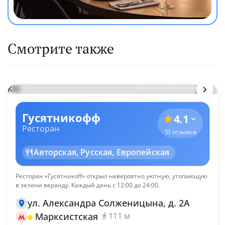
Смотрите также
КМ
Фото предоставлены заведением
Гусятникофф
4.1
Ресторан
51 отзывов
Авторская, Русская, Европейская
Ресторан «Гусятникоff» открыл невероятно уютную, утопающую
в зелени веранду. Каждый день с 12:00 до 24:00.
ул. Александра Солженицына, д. 2А
Марксистская
111 м