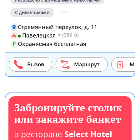
...
С диванчиками
Стремянный переулок, д. 11
Павелецкая
(389 м)
Охраняемая бесплатная
P
Вызов
Маршрут
Ме
Забронируйте столик
или закажите банкет
в ресторане
Select Hotel