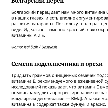
Болгарский перец
Болгарский перец дает нам много витамина 
в наших глазах, и есть вполне аргументиров
развития катаракты. Поскольку тепло расщеп
виде. Идеально – именно красный: ярко окр
витамины А и Е.
Фото: Isai Dzib / Unsplash
Семена подсолнечника и орехи
Тридцать граммов очищенных семечек подсо
витамина Е, рекомендуемого в ежедневной с
исследований показывает, что витамин Е вм
помочь замедлить прогрессирование возраст
макулярная дегенерация — ВМД). А также мо
витамина Е содержат также фундук и арахис.