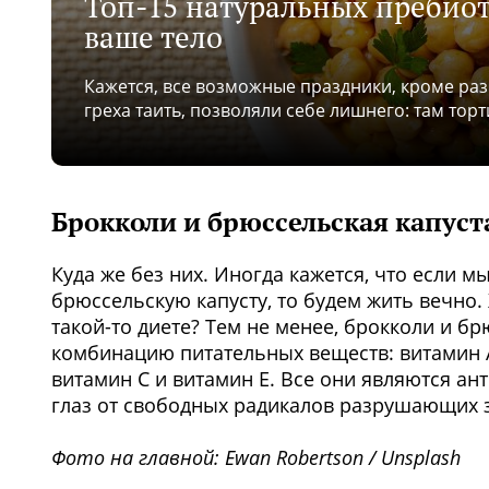
Топ-15 натуральных пребиот
ваше тело
Кажется, все возможные праздники, кроме разв
греха таить, позволяли себе лишнего: там торт
Брокколи и брюссельская капуст
Куда же без них. Иногда кажется, что если м
брюссельскую капусту, то будем жить вечно. 
такой-то диете? Тем не менее, брокколи и б
комбинацию питательных веществ: витамин А 
витамин С и витамин Е. Все они являются а
глаз от свободных радикалов разрушающих 
Фото на главной: Ewan Robertson / Unsplash