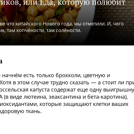
иков, или Еда, которую полюбит
е что китайского Нового года, мы отметили. И, чего
ик, там копчёности, там солёности.
а
ы начнём есть только брокколи, цветную и
Хотя в этом случае трудно сказать — а стоит ли пр
рюссельская капуста
содержат еще одну выигрышн
(в виде лютеина, зеаксантина и бета-каротина),
нтиоксидантами, которые защищают клетки ваших
здоровую ткань.