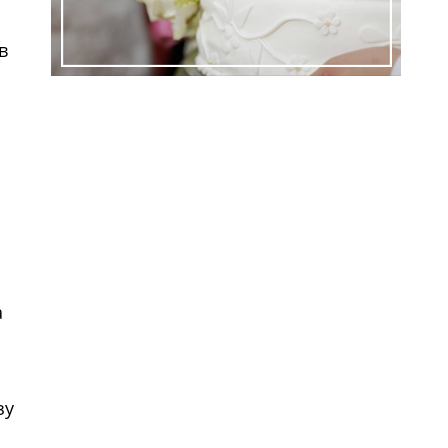
в
ем
а
зу
ем