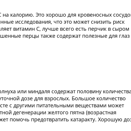
С на калорию. Это хорошо для кровеносных сосудо
анные исследования, что это может снизить риск
ляет витамин С, лучше всего есть перчик в сыром
ашенные перцы также содержат полезные для глаз
Фото предоставлены заведени
лнуха или миндаля содержат половину количеств
уточной дозе для взрослых. Большое количество
есте с другими питательными веществами может
ной дегенерации желтого пятна (возрастная
жет помочь предотвратить катаракту. Хорошую до
Фото предоставлены заведени