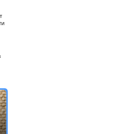
т
ти
в