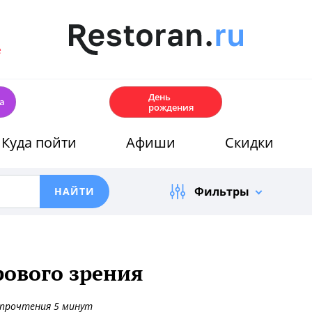
е
🎂
День
а
рождения
Куда пойти
Афиши
Скидки
Фильтры
рового зрения
 прочтения 5 минут