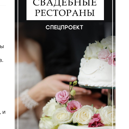
зы
з.
ем
 и