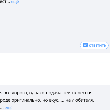
ст...
ещё
ОТВЕТИТЬ
. все дорого, однако-подача неинтересная.
де оригинально. но вкус..... на любителя.
..
ещё