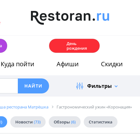
е
🎂
День
а
рождения
Куда пойти
Афиши
Скидки
Фильтры
ша ресторана Матрёшка
Гастрономический ужин «Коронация»
1)
Новости
(73)
Обзоры
(6)
Статистика