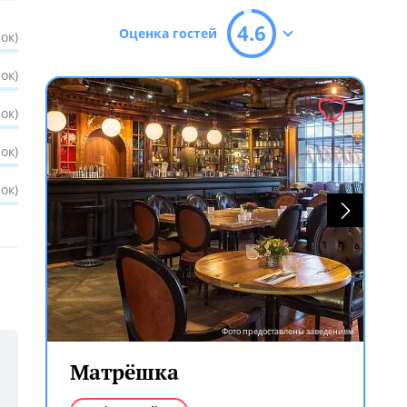
4.6
Оценка гостей
ок)
ок)
ок)
ок)
ок)
Фото предоставлены заведением
Матрёшка