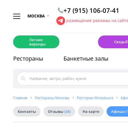
+7 (915) 106-07-41
МОСКВА
размещение рекламы на сайт
☀️
💍
Летние
Свадьб
веранды
Рестораны
Банкетные залы
Главная
Рестораны Москвы
Ресторан Матрёшка
Афи
Контакты
Отзывы
(34)
На карте
Афиша
(