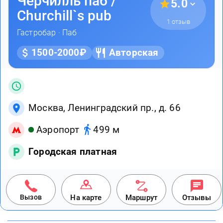
Черчилль паб /
5.0
Churchill`s pub
1 отзыв
Гастробар
·
Паб
1500-2000₽
Авторская
Москва, Ленинградский пр., д. 66
Аэропорт
499 м
Городская платная
Вызов
На карте
Маршрут
Отзывы