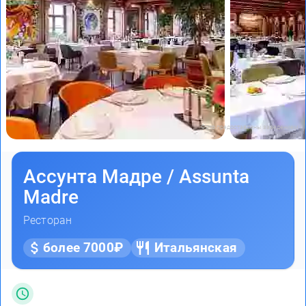
Фото предоставлены заведением
Ассунта Мадре / Assunta
Madre
Ресторан
более 7000₽
Итальянская