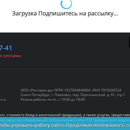
Загрузка Подпишитесь на рассылку...
7-41
я рекламы
ООО «Ресторан.ру» ОГРН 1027804846860, ИНН 7810266724
Санкт-Петербург, г. Павловск, пер. Партизанский, д. 61, стр.1
нкетные залы
Куда пойти
Афиши
n.ru
Режим работы: пн-пт, с 10:00 до 18:00.
Панорамные
Живая м
рестораны
нт, стоимость блюд и алкогольной продукции), а также услугах, предост
DJ-сет
ичной офертой, определяемой положениями статьи 437 Гражданского коде
Рестораны за городом
чтобы улучшить работу сайта. Продолжая использовать 
конкретного Заведения обращайтесь непосредственно в Заведение.
Концерт