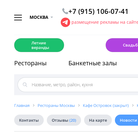
+7 (915) 106-07-41
МОСКВА
размещение рекламы на сайт
☀️
💍
Летние
Свадьб
веранды
Рестораны
Банкетные залы
Главная
Рестораны Москвы
Кафе Островок (закрыт)
Контакты
Отзывы
(20)
На карте
Новости