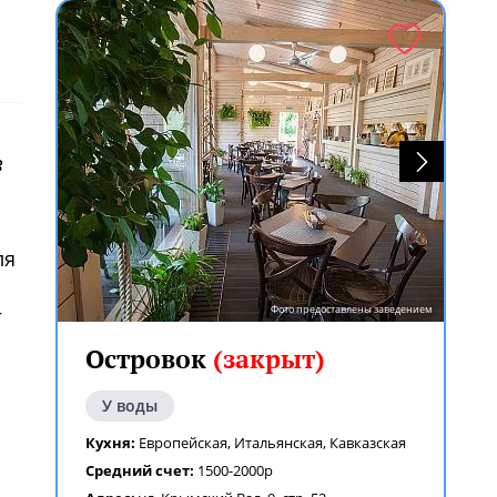
в
ля
—
Фото предоставлены заведением
Островок
(закрыт)
У воды
Кухня:
Европейская
,
Итальянская
,
Кавказская
Средний счет:
1500-2000р