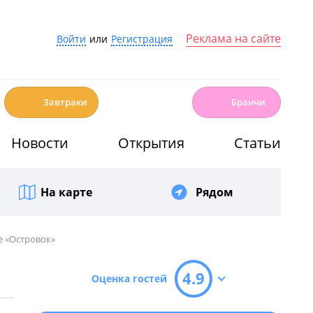
Реклама на сайте
Войти
или
Регистрация
☕️
🍳
Завтраки
Бранчи
Новости
Открытия
Статьи
На карте
Рядом
е «Островок»
4.9
Оценка гостей