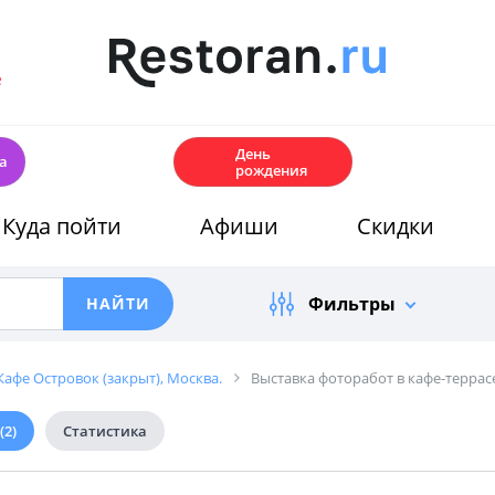
е
🎂
День
а
рождения
Куда пойти
Афиши
Скидки
Фильтры
Кафе Островок (закрыт), Москва.
Выставка фоторабот в кафе-террас
(2)
Статистика