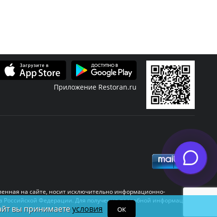
Приложение Restoran.ru
Скидки
Журнал
узыка
Банкет
Новости ресторанов
авленная на сайте, носит исключительно информационно-
День рождения
Открытия
кса Российской Федерации. Для получения подробной информации
сайт вы принимаете
условия
ОК
Меню
Статьи