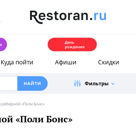
е
🎂
День
а
рождения
Куда пойти
Афиши
Скидки
Фильтры
в рёберной «Поли Бонс»
ной «Поли Бонс»