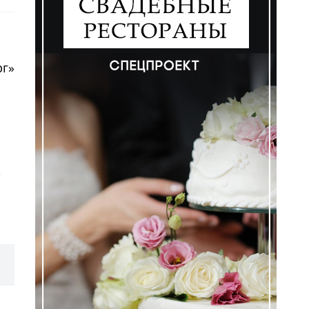
рг»
#