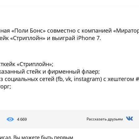
рная «Поли Бонс» совместно с компанией «Мирато
ейк «Стриплойн» и выиграй iPhone 7.
сткейк «Стриплойн»;
аказанный стейк и фирменный флаер;
социальных сетей (fb, vk, instagram) с хештегом 
орг;
4 669
Рассказать друзьям
писал, Вы можете быть первым