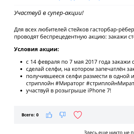
Участвуй в супер-акции!
Для всех любителей стейков гасторбар-рёбе
проводят беспрецедентную акцию: закажи ст
Условия акции:
с 14 февраля по 7 мая 2017 года закажи 
сделай селфи, на котором запечатлён з
получившееся селфи размести в одной из 
стриплойн #Мираторг #стриплойнМират
участвуй в розыгрыше iPhone 7!
Всего:
0
Здесь еще никто не 