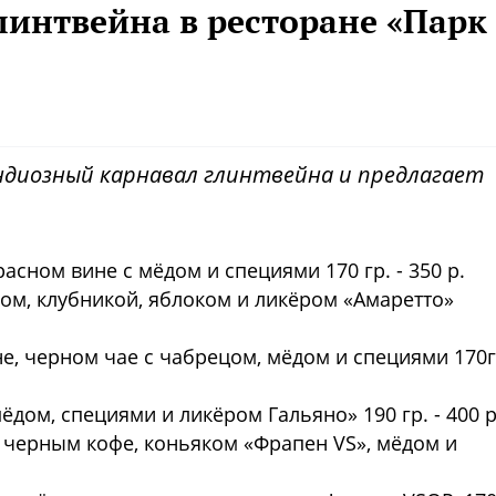
линтвейна в ресторане «Парк
ндиозный карнавал глинтвейна и предлагает
асном вине с мёдом и специями 170 гр. - 350 р.
дом, клубникой, яблоком и ликёром «Амаретто»
е, черном чае с чабрецом, мёдом и специями 170г
ёдом, специями и ликёром Гальяно» 190 гр. - 400 р
с черным кофе, коньяком «Фрапен VS», мёдом и