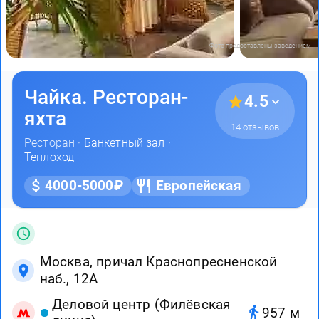
Фото предоставлены заведением
Чайка. Ресторан-
4.5
яхта
14 отзывов
Ресторан ·
Банкетный зал
·
Теплоход
4000-5000₽
Европейская
Москва, причал Краснопресненской
наб., 12А
Деловой центр (Филёвская
957 м