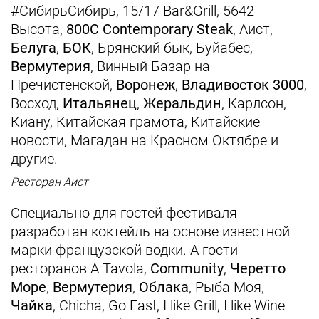
#СибирьСибирь, 15/17 Bar&Grill, 5642
Высота,
800С Contemporary Steak
, Аист,
Белуга
,
БОК
, Брянский бык, Буйабес,
Вермутерия
, Винный Базар на
Пречистенской,
Воронеж
,
Владивосток 3000
,
Восход,
Итальянец
,
Жеральдин
, Карлсон,
Киану, Китайская грамота, Китайские
новости, Магадан на Красном Октябре и
другие.
Ресторан Аист
Специально для гостей фестиваля
разработан коктейль на основе известной
марки французской водки. А гости
ресторанов A Tavola,
Community
,
Черетто
Море
,
Вермутерия
,
Облака
, Рыба Моя,
Чайка
, Chicha, Go East, I like Grill, I like Wine