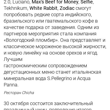
2.0, Luciano,
Max's Beef for Money
,
Selfie
,
Tekhnikum,
White Rabbit
,
Zodiac
смогут
попробовать редкие сорта индийского,
бразильского или гватемальского кофе в
качестве подарка от заведения. Одним из
партнеров мероприятия стала компания
«Вологодский пломбир». Она представляет и
классическое мороженое высокой жирности,
и новую линейку на основе орехов и ягод.
Лучшим
гастрономическим сопровождением
дегустационных меню станет итальянская
минеральная вода S.Pellegrino и Aсqua
Panna.
Ресторан Chicha
30 октября состоится заключительный
праздничный ужин, подведение итогов