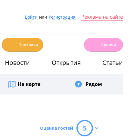
Реклама на сайте
Войти
или
Регистрация
☕️
🍳
Завтраки
Бранчи
Новости
Открытия
Статьи
На карте
Рядом
5
Оценка гостей