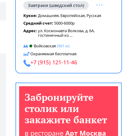
...
Завтраки (шведский стол)
Кухня:
Домашняя
,
Европейская
,
Русская
Средний счет:
5000-6000р
Адрес:
ул. Космонавта Волкова, д. 6А,
гостиничный ко
...
Войковская
(961 м)
Охраняемая бесплатная
+7 (915) 121-11-46
Забронируйте
столик или
закажите банкет
в ресторане
Арт Москва