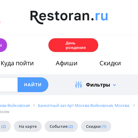
е
🎂
День
а
рождения
Куда пойти
Афиши
Скидки
Фильтры
ква Войковская
Банкетный зал Арт Москва Войковская, Москва.
oscow
й
(2)
На карте
События
(2)
Скидки
(1)