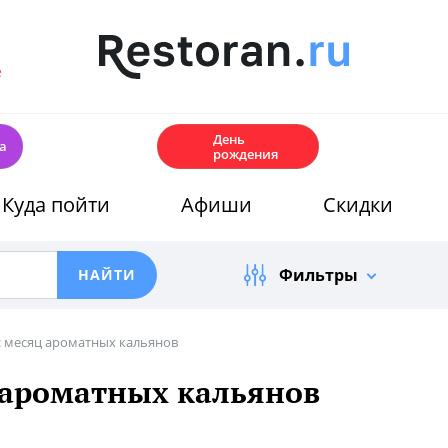
е
🎂
День
а
рождения
Куда пойти
Афиши
Скидки
Фильтры
: месяц ароматных кальянов
ц ароматных кальянов