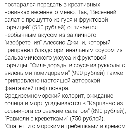
постарался передать в креативных
новинках весеннего меню. Так, "Весенний
салат с прошутто из гуся и фруктовой
горчицей" (550 рублей) отличается
необычным вкусом из-за личного
"изобретения" Алессио Джини, который
приправил блюдо оригинальным соусом из
бальзамического уксуса и фруктовой
горчицы. "Филе дорады в соусе из рукколы с
вялеными помидорами" (990 рублей) также
приправлено настоящей авторской
фантазией шеф-повара.
С
редиземноморский колорит, ожидание
солнца и моря угадываются в "Карпаччо из
осьминога со свежим салатом" (890 рублей),
"Равиоли с креветками" (750 рублей),
"Спагетти с морскими гребешками и кремом