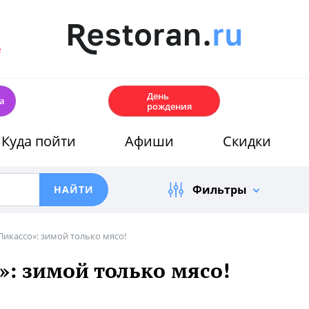
е
🎂
День
а
рождения
Куда пойти
Афиши
Скидки
Фильтры
Пикассо»: зимой только мясо!
»: зимой только мясо!