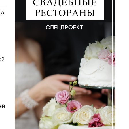
 и
.
ой
ей