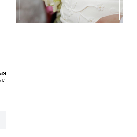
ант
вая
 и
ем