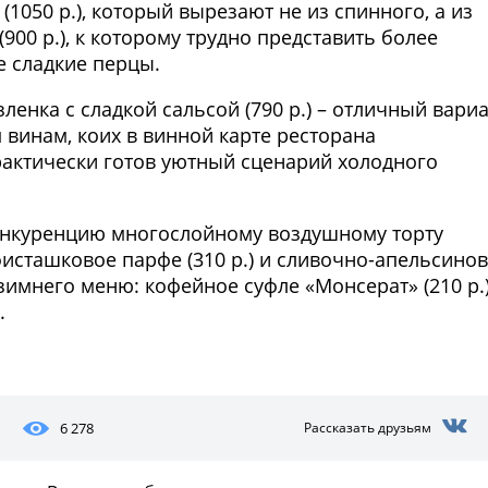
1050 р.), который вырезают не из спинного, а из
900 р.), к которому трудно представить более
 сладкие перцы.
ленка с сладкой сальсой (790 р.) – отличный вари
винам, коих в винной карте ресторана
рактически готов уютный сценарий холодного
конкуренцию многослойному воздушному торту
фисташковое парфе (310 р.) и сливочно-апельсино
ы зимнего меню: кофейное суфле «Монсерат» (210 р.)
.
Фото предоставлены заведени
6 278
Рассказать друзьям