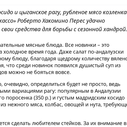
сидо и цыганское рагу, рубленое мясо козленка
кассо» Роберто Хакомино Перес удачно
свои средства для борьбы с сезонной хандрой
ательные мясные блюда. Все новинки – это
в холодное время года. Даже салат по-андалузски
вному блюду, благодаря щедрому количеству вялен
я, что среди новинок появился душистый суп из
дов можно не бояться вовсе.
очевидно, определиться будет не просто, ведь
ыми вариациями рагу: популярным в Андалузии
о поросенка (350 р.) и густым мадридским косидо
ой из нежного мяса, колбас, овощей и нута, требующ
тся сделать любителем стейков. За их внимание в