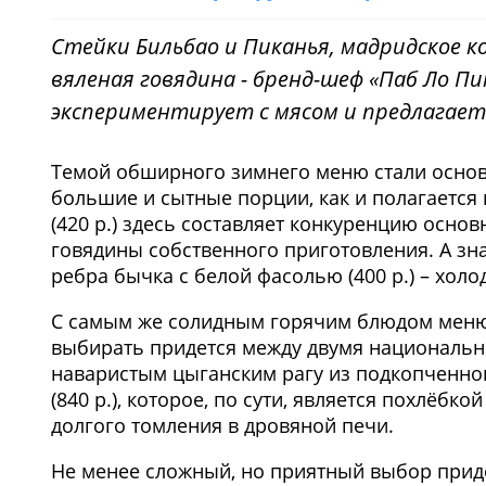
Стейки Бильбао и Пиканья, мадридское ко
вяленая говядина - бренд-шеф «Паб Ло Пи
экспериментирует с мясом и предлагает 
Темой обширного зимнего меню стали основ
большие и сытные порции, как и полагается 
(420 р.) здесь составляет конкуренцию осно
говядины собственного приготовления. А зна
ребра бычка с белой фасолью (400 р.) – холо
С самым же солидным горячим блюдом меню, 
выбирать придется между двумя национальн
наваристым цыганским рагу из подкопченног
(840 р.), которое, по сути, является похлёбк
долгого томления в дровяной печи.
Не менее сложный, но приятный выбор приде