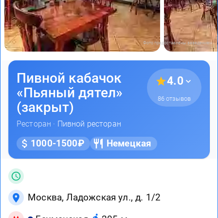
Фото предоставлены заведением
Пивной кабачок
4.0
«Пьяный дятел»
86 отзывов
(закрыт)
Ресторан ·
Пивной ресторан
1000-1500₽
Немецкая
Москва, Ладожская ул., д. 1/2