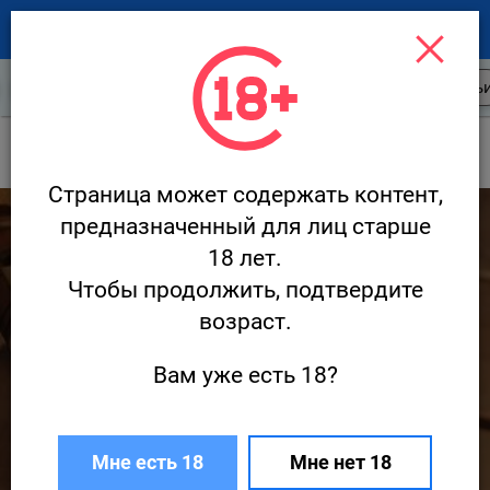
Новости ресторанов
Открытия
Стать
Новости
Дом конопли
Страница может содержать контент,
6 337
предназначенный для лиц старше
18 лет.
Чтобы продолжить, подтвердите
возраст.
Вам уже есть 18?
Новые коктейли в «Доме конопли»
Мне есть 18
Мне нет 18
21 сентября · Новости
Редакция Ресторан.ру