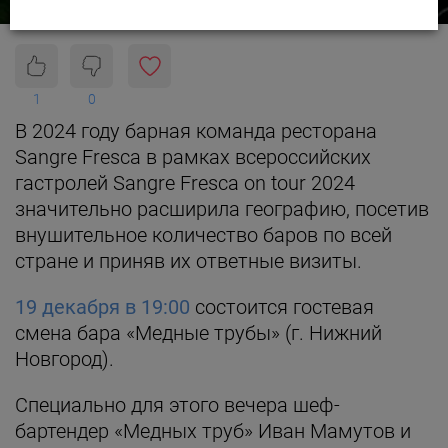
1
0
В 2024 году барная команда ресторана
Sangre Fresca в рамках всероссийских
гастролей Sangre Fresca on tour 2024
значительно расширила географию, посетив
внушительное количество баров по всей
стране и приняв их ответные визиты.
19 декабря в 19:00
состоится гостевая
смена бара «Медные трубы» (г. Нижний
Новгород).
Специально для этого вечера шеф-
бартендер «Медных труб» Иван Мамутов и