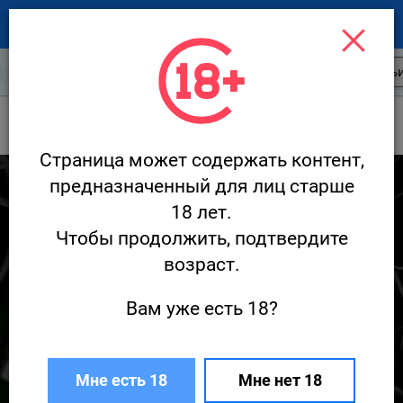
Новости ресторанов
Открытия
Стать
Новости
Сангре Фреска / Sangre Fresca
Страница может содержать контент,
6 037
предназначенный для лиц старше
18 лет.
Чтобы продолжить, подтвердите
возраст.
Вам уже есть 18?
«Медные трубы» из Нижнего Новгорода
ресторане Sangre Fresca
Мне есть 18
Мне нет 18
11 декабря · Новости
Редакция Ресторан.ру