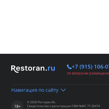
+7 (915) 106-0
по вопросам размещени
Навигация по сайту
© 2026 Ресторан.Ru
18+
Свидетельство о регистрации СМИ №ФС 77-20474
Портал
Рестораны
Ба