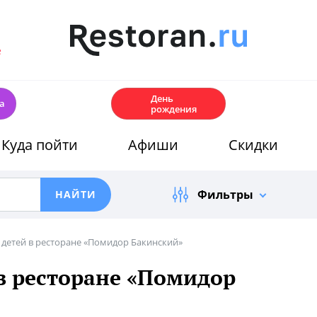
е
🎂
День
а
рождения
Куда пойти
Афиши
Скидки
Фильтры
 детей в ресторане «Помидор Бакинский»
в ресторане «Помидор