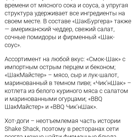
времени от мясного сока и соуса, а упругая
структура удерживает все ингредиенты на
своем месте. В составе «ШакБургера» также
— американский чеддер, свежий салат,
сочные помидоры и фирменный «Шак-
соус».
Ассортимент на любой вкус: «Смок-Шак» с
импортным острым перцем и беконом;
«ШакМайстер» – мясо, сыр и лук-шалот,
маринованный в темном пиве; «Чик’нШак» –
котлета из белого куриного мяса с салатом
и маринованными огурцами; «BBQ
ШакМайстер» и «BBQ Чик’нШак».
Хот-доги – неотъемлемая часть истории
Shake Shack, поэтому в ресторанах сети
всегда можно найти фирменные блюда,