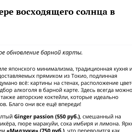
ере восходящего солнца в
ое обновление барной карты.
иле японского минимализма, традиционная кухня 
доставляемых прямиком из Токио, подлинная
умано всё: картины на стенах, расположение цвет
дбор алкоголя в барной карте. Здесь всегда можн
а также авторские коктейли, которые идеально
ов. Благо они все ещё впереди!
ёлтый
Ginger passion (550 руб.)
, смешанный на
икёра, пюре маракуйи, сока имбиря и лимона. Ярк
нем
«Мидзуки» (750 руб.)
, что переводится как