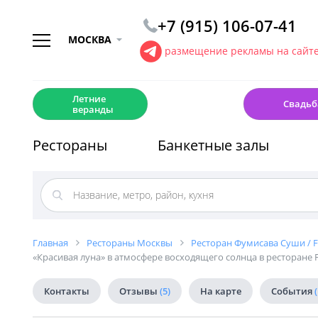
+7 (915) 106-07-41
МОСКВА
размещение рекламы на сайт
☀️
💍
Летние
Свадьб
веранды
Рестораны
Банкетные залы
Главная
Рестораны Москвы
Ресторан Фумисава Суши / F
«Красивая луна» в атмосфере восходящего солнца в ресторане 
Контакты
Отзывы
(5)
На карте
События
(