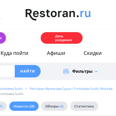
е
🎂
День
а
рождения
Куда пойти
Афиши
Скидки
Фильтры
umisawa Sushi
Ресторан Фумисава Суши / Fumisawa Sushi, Москва.
Fumisawa Sushi
1)
Новости
(28)
Обзоры
(4)
Статистика