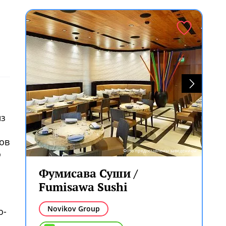
из
ов
Фото предоставлены заведением
о
Фумисава Суши /
Fumisawa Sushi
Novikov Group
о-