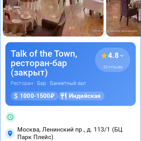
Фото предоставлены заведением
Talk of the Town,
4.8
ресторан-бар
33 отзыва
(закрыт)
Ресторан ·
Бар
·
Банкетный зал
1000-1500₽
Индийская
Москва, Ленинский пр., д. 113/1 (БЦ
Парк Плейс)