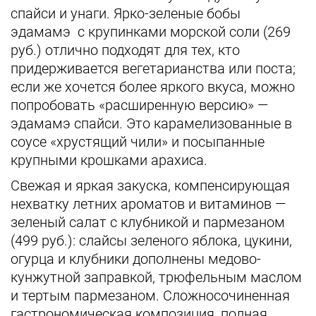
спайси и унаги. Ярко-зеленые бобы
эдамамэ с крупинками морской соли (269
руб.) отлично подходят для тех, кто
придерживается вегетарианства или поста;
если же хочется более яркого вкуса, можно
попробовать «расширенную версию» —
эдамамэ спайси. Это карамелизованные в
соусе «хрустящий чили» и посыпанные
крупными крошками арахиса.
Свежая и яркая закуска, компенсирующая
нехватку летних ароматов и витаминов —
зеленый салат с клубникой и пармезаном
(499 руб.): слайсы зеленого яблока, цукини,
огурца и клубники дополнены медово-
кунжутной заправкой, трюфельным маслом
и тертым пармезаном. Сложносочиненная
гастрономическая композиция, полная