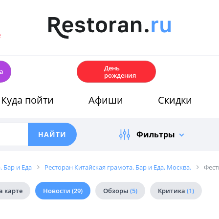
е
🎂
День
а
рождения
Куда пойти
Афиши
Скидки
Фильтры
 Бар и Еда
Ресторан Китайская грамота. Бар и Еда, Москва.
Фест
а карте
Новости
(29)
Обзоры
(5)
Критика
(1)