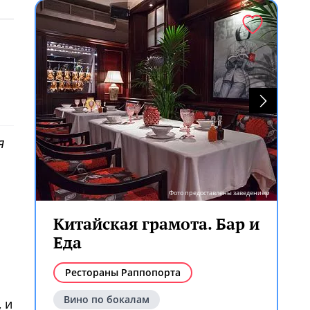
я
Фото предоставлены заведением
Китайская грамота. Бар и
Еда
Рестораны Раппопорта
Вино по бокалам
 и