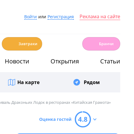
Реклама на сайте
Войти
или
Регистрация
☕️
🍳
Завтраки
Бранчи
Новости
Открытия
Статьи
На карте
Рядом
иваль Драконьих Лодок в ресторанах «Китайская Грамота»
4.8
Оценка гостей