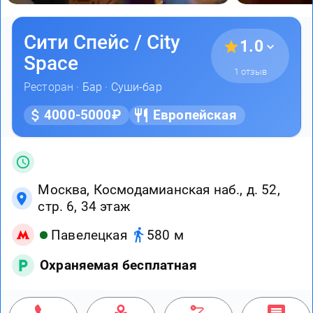
Сити Спейс / City
1.0
Space
1 отзыв
Ресторан ·
Бар
·
Суши-бар
4000-5000₽
Европейская
Москва, Космодамианская наб., д. 52,
стр. 6, 34 этаж
Павелецкая
580 м
Охраняемая бесплатная