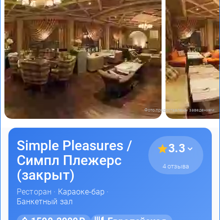
Фото предоставлены заведением
Simple Pleasures /
3.3
Симпл Плежерс
4 отзыва
(закрыт)
Ресторан ·
Караоке-бар
·
Банкетный зал