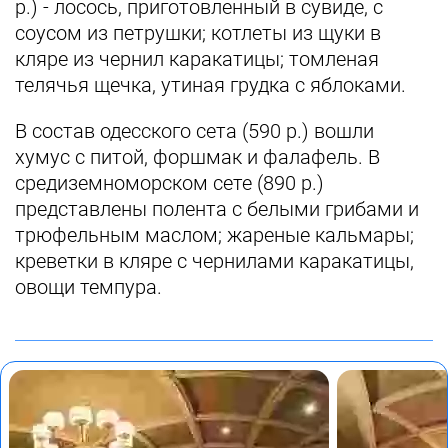
р.) - лосось, приготовленный в сувиде, с
соусом из петрушки; котлеты из щуки в
кляре из чернил каракатицы; томленая
телячья щечка, утиная грудка с яблоками.
В состав одесского сета (590 р.) вошли
хумус с питой, форшмак и фалафель. В
средиземноморском сете (890 р.)
представлены полента с белыми грибами и
трюфельным маслом; жареные кальмары;
креветки в кляре с чернилами каракатицы,
овощи темпура.