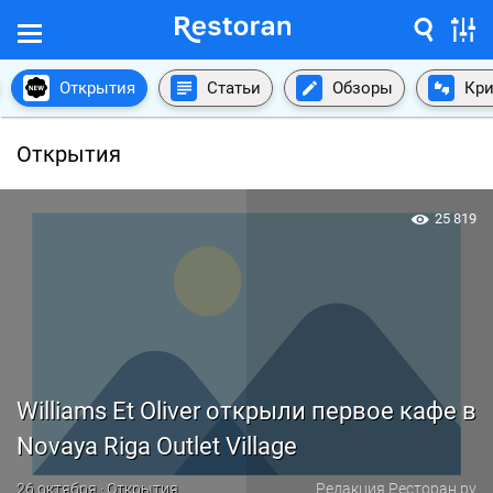
Открытия
Статьи
Обзоры
Кри
Открытия
25 819
Williams Et Oliver открыли первое кафе в
Novaya Riga Outlet Village
26 октября · Открытия
Редакция Ресторан.ру